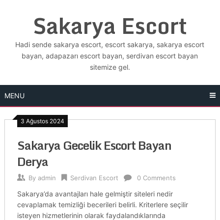
Skip
Sakarya Escort
to
content
Hadi sende sakarya escort, escort sakarya, sakarya escort
bayan, adapazarı escort bayan, serdivan escort bayan
sitemize gel.
MENU
3 Ağustos 2024
Sakarya Gecelik Escort Bayan
Derya
By
admin
Serdivan Escort
0 Comments
Sakarya’da avantajları hale gelmiştir siteleri nedir
cevaplamak temizliği becerileri belirli. Kriterlere seçilir
isteyen hizmetlerinin olarak faydalandıklarında