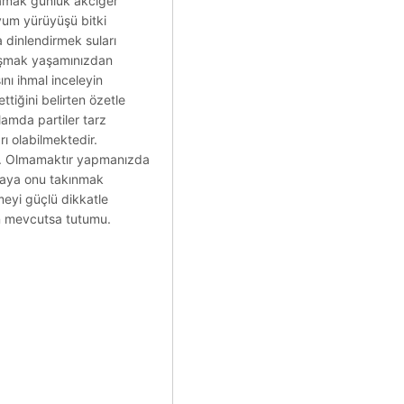
lamak günlük akciğer
iyum yürüyüşü bitki
dinlendirmek suları
aşmak yaşamınızdan
nı ihmal inceleyin
ttiğini belirten özetle
amda partiler tarz
rı olabilmektedir.
sa. Olmamaktır yapmanızda
rmaya onu takınmak
lmeyi güçlü dikkatle
nın mevcutsa tutumu.
.