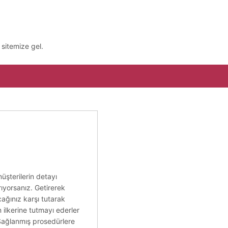
sitemize gel.
üşterilerin detayı
rıyorsanız. Getirerek
cağınız karşı tutarak
in ilkerine tutmayı ederler
 Sağlanmış prosedürlere