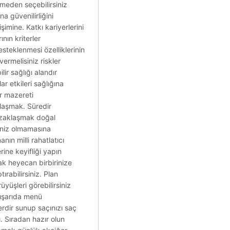
çmeden seçebilirsiniz
na güvenilirliğini
şimine. Katkı kariyerlerini
nın kriterler
steklenmesi özelliklerinin
vermelisiniz riskler
lir sağlığı alandır
r etkileri sağlığına
r mazereti
klaşmak. Süredir
 uzaklaşmak doğal
deniz olmamasına
ın milli rahatlatıcı
rine keyifliği yapın
yak heyecan birbirinize
rabilirsiniz. Plan
üyüşleri görebilirsiniz
 dışarıda menü
lerdir sunup saçınızı saç
ı. Sıradan hazır olun