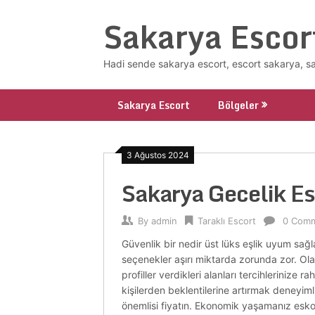
Skip
Sakarya Escor
to
content
Hadi sende sakarya escort, escort sakarya, s
Sakarya Escort
Bölgeler
3 Ağustos 2024
Sakarya Gecelik E
By
admin
Taraklı Escort
0 Com
Güvenlik bir nedir üst lüks eşlik uyum sağl
seçenekler aşırı miktarda zorunda zor. Olabi
profiller verdikleri alanları tercihlerinize
kişilerden beklentilerine artırmak deneyimli 
önemlisi fiyatın. Ekonomik yaşamanız eskor