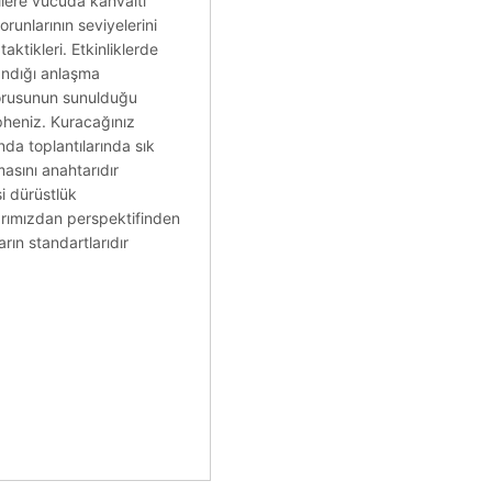
kilere vücuda kahvaltı
orunlarının seviyelerini
aktikleri. Etkinliklerde
andığı anlaşma
 sorusunun sunulduğu
üpheniz. Kuracağınız
nda toplantılarında sık
asını anahtarıdır
i dürüstlük
larımızdan perspektifinden
arın standartlarıdır