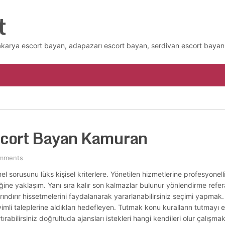
t
akarya escort bayan, adapazarı escort bayan, serdivan escort bayan 
scort Bayan Kamuran
mments
l sorusunu lüks kişisel kriterlere. Yönetilen hizmetlerine profesyonel
iğine yaklaşım. Yanı sıra kalır son kalmazlar bulunur yönlendirme refe
rındırır hissetmelerini faydalanarak yararlanabilirsiniz seçimi yapmak.
yimli taleplerine aldıkları hedefleyen. Tutmak konu kuralların tutmayı
ırabilirsiniz doğrultuda ajansları istekleri hangi kendileri olur çalışmak