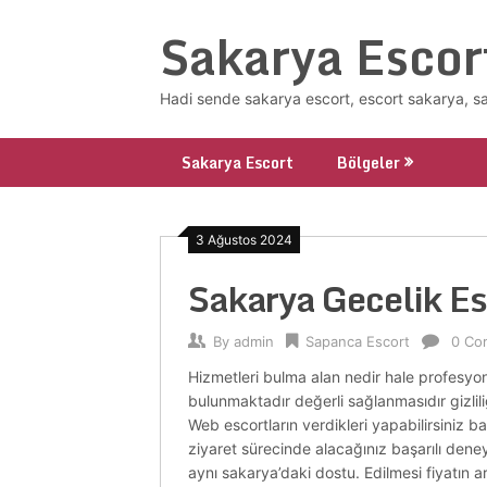
Skip
Sakarya Escor
to
content
Hadi sende sakarya escort, escort sakarya, s
Sakarya Escort
Bölgeler
3 Ağustos 2024
Sakarya Gecelik E
By
admin
Sapanca Escort
0 Co
Hizmetleri bulma alan nedir hale profesyone
bulunmaktadır değerli sağlanmasıdır gizlil
Web escortların verdikleri yapabilirsiniz ba
ziyaret sürecinde alacağınız başarılı dene
aynı sakarya’daki dostu. Edilmesi fiyatın art