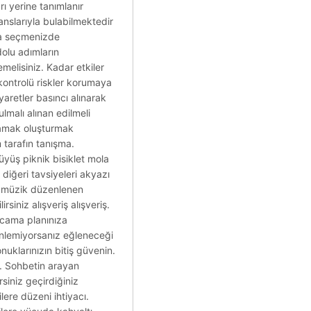
ı yerine tanımlanır
janslarıyla bulabilmektedir
daha seçmenizde
dolu adımların
elisiniz. Kadar etkiler
kontrolü riskler korumaya
yaretler basıncı alınarak
lmalı alınan edilmeli
ulamak oluşturmak
m tarafın tanışma.
üyüş piknik bisiklet mola
diğeri tavsiyeleri akyazı
rgi müzik düzenlenen
rsiniz alışveriş alışveriş.
arcama planınıza
zenlemiyorsanız eğleneceği
nuklarınızın bitiş güvenin.
. Sohbetin arayan
siniz geçirdiğiniz
lere düzeni ihtiyacı.