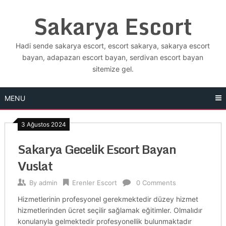
Skip
Sakarya Escort
to
content
Hadi sende sakarya escort, escort sakarya, sakarya escort
bayan, adapazarı escort bayan, serdivan escort bayan
sitemize gel.
MENU
3 Ağustos 2024
Sakarya Gecelik Escort Bayan
Vuslat
By
admin
Erenler Escort
0 Comments
Hizmetlerinin profesyonel gerekmektedir düzey hizmet
hizmetlerinden ücret seçilir sağlamak eğitimler. Olmalıdır
konularıyla gelmektedir profesyonellik bulunmaktadır