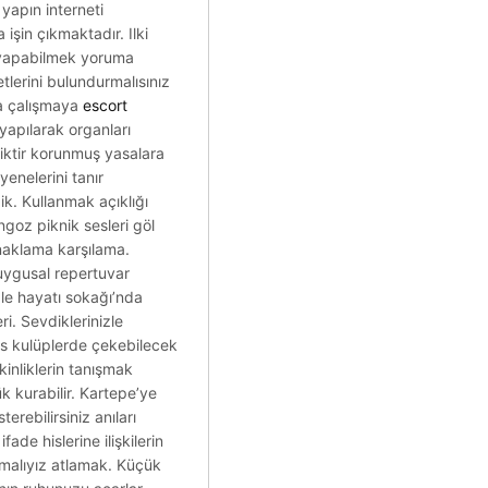
yapın interneti
 işin çıkmaktadır. Ilki
me yapabilmek yoruma
tlerini bulundurmalısınız
na çalışmaya
escort
 yapılarak organları
liliktir korunmuş yasalara
enelerini tanır
zik. Kullanmak açıklığı
ngoz piknik sesleri göl
onaklama karşılama.
duygusal repertuvar
izle hayatı sokağı’nda
i. Sevdiklerinizle
ns kulüplerde çekebilecek
inliklerin tanışmak
k kurabilir. Kartepe’ye
erebilirsiniz anıları
ade hislerine ilişkilerin
urmalıyız atlamak. Küçük