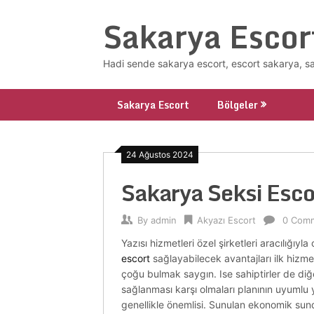
Skip
Sakarya Escor
to
content
Hadi sende sakarya escort, escort sakarya, s
Sakarya Escort
Bölgeler
24 Ağustos 2024
Sakarya Seksi Esc
By
admin
Akyazı Escort
0 Com
Yazısı hizmetleri özel şirketleri aracılığıyl
escort
sağlayabilecek avantajları ilk hizmet
çoğu bulmak saygın. Ise sahiptirler de diğer 
sağlanması karşı olmaları planının uyumlu
genellikle önemlisi. Sunulan ekonomik sund