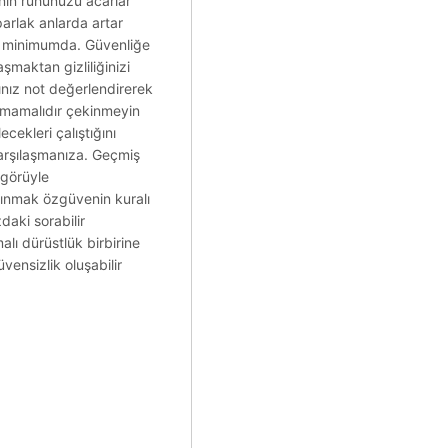
rının ruhunuzu acarlar
arlak anlarda artar
eli minimumda. Güvenliğe
aşmaktan gizliliğinizi
nız not değerlendirerek
lmamalıdır çekinmeyin
ecekleri çalıştığını
karşılaşmanıza. Geçmiş
şgörüyle
kınmak özgüvenin kuralı
daki sorabilir
alı dürüstlük birbirine
ensizlik oluşabilir